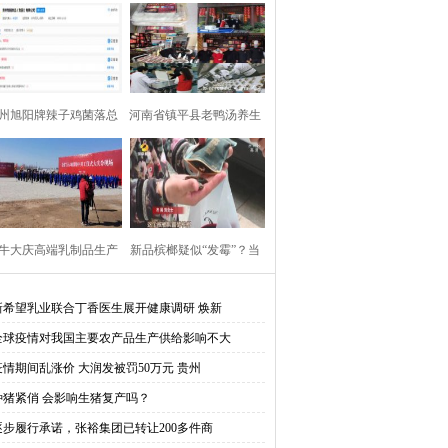
州旭阳牌辣子鸡菌落总
河南省镇平县老鸭汤养生
数超标再上黑榜
酒店爱心小组：抗击
牛大庆高端乳制品生产
新品槟榔疑似“发霉”？当
基地开工 稳产稳供
初宣传能防口腔癌
新希望乳业联合丁香医生展开健康调研 焕新
全球疫情对我国主要农产品生产供给影响不大
疫情期间乱涨价 大润发被罚50万元 贵州
种猪紧俏 会影响生猪复产吗？
逐步履行承诺，张裕集团已转让200多件商