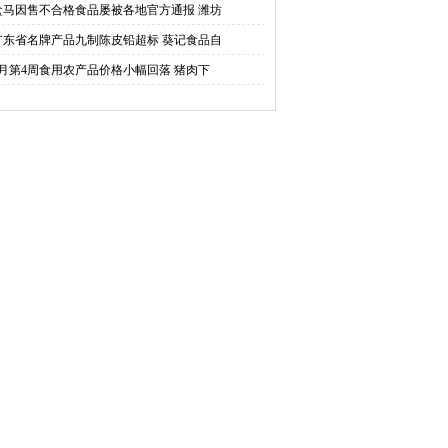
盒马因售不合格食品屡被各地官方通报 潍坊
广东省名牌产品九制陈皮铅超标 葵记食品自
3月第4周食用农产品价格小幅回落 猪肉下