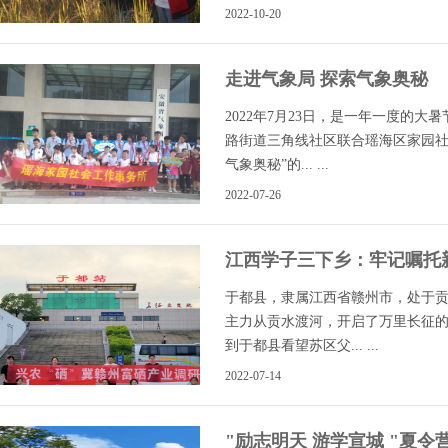
2022-10-20
走进气象局 探索气象奥秘
2022年7月23日，是一年一度的大
路街道三角线社区联合瑶海区家园社
气象奥秘”的... ...
2022-07-26
江西学子三下乡：牢记嘱托
于都县，隶属江西省赣州市，处于贡水
主力从贡水渡河，开启了万里长征的第
到于都县看望苏区父... ...
2022-07-14
"励志明天 游学宣城 "夏令