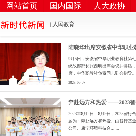
网站首页
国内国际
人大政协
党风党建
时代新闻
统一战线
| 人民教育
陆晓华出席安徽省中华职业
9月5日，安徽省中华职业教育社第
统战部部长张西明出席会议并讲话
席，中华职教社负责同志到会指导。... 
2023-09-07
奔赴远方和热爱 ——202
2023年8月2日—8月9日，202
题为：奔赴远方和热爱。由智行基
公司、康宁环境科技合... ...