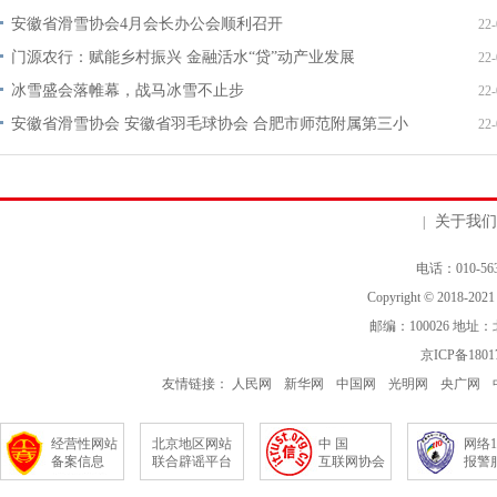
安徽省滑雪协会4月会长办公会顺利召开
22-
门源农行：赋能乡村振兴 金融活水“贷”动产业发展
22-
冰雪盛会落帷幕，战马冰雪不止步
22-
安徽省滑雪协会 安徽省羽毛球协会 合肥市师范附属第三小
22-
学联合开展“我心向党 砥砺前行”“七一”党日活
关于我们
|
电话：010-563
Copyright © 2018-202
邮编：100026 地
京ICP备1801
友情链接：
人民网
新华网
中国网
光明网
央广网
经营性网站
北京地区网站
中 国
网络1
备案信息
联合辟谣平台
互联网协会
报警