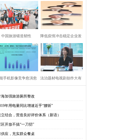
中国旅游锻造韧性
降低疫情冲击稳定企业发
展（议政建言）
能手机影像竞争愈演愈
法治题材电视剧创作大有
烈国产品牌创新出彩
可为
青海加强旅游厕所整改
2019年用电量同比增速近乎“腰斩”
破立结合，营造良好评价体系（新语）
景区开放不搞“一刀切”
保供应，充实群众餐桌