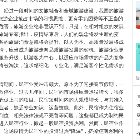
经过一段时间的文旅融合和全域旅游建设，我国的旅游
多旅游企业抢占市场的习惯思维，更有零负团费等不正当的
危害，旅游企业绝非意识不到，只是，在相对粗放的发展
旅游专家指出，疫情结束后，人们的观念将发生新的变
客的旅游消费意愿将会提升。以人为本、高质量发展将成
情，应当成为旅游走向品质旅游发展的契机。旅游企业更
服务升级，以游客为中心，以适应市场需求的产品为竞争
将被淘汰，追求精细化、专业化，满足游客个性化需求的
智
期间，民宿业受冲击颇大。原本为了迎接春节假期，一
款停业。过去几年间，民宿的市场供应量迅猛增长，很多
·
仓促上马的项目。民宿短时间内的大规模增长，与其准入
·
业者，缺乏专业知识、运营技能。此外，民宿作为住宿业
到位、相关法律法规不完善等问题，这些都已成为制约民
·
进入民宿行业，掀起一股民宿投资热潮。然而，民宿业作
·
。这场疫情为民宿业的投资过热“降温”，挤掉短期逐利的
·