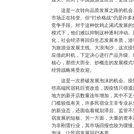
这是一次转向品质发展之路的机会。
市场正在转变。但“打价格战”仍是许
竞争手段。对于这种饮鸩止渴式发展的
模式下，他们难以抑制这种逐利冲动。
化，社会经济将回归生态发展本质，游
为旅游业发展主线。大浪淘沙，这次疫
应借此时机，下定决心进行产品升级、
核心，那些大而全、炒概念的发展模式
经营战略将受欢迎。
这是一次挤破发展泡沫的机会。疫情
些高端民宿耗巨资改造，因疫情只得退
地方的新开店数量连年增加，其中不乏
门槛较低有关，许多民宿业主非专业从
的新业态，还面临着规划滞后、监管不
宿发展的短板。另一方面，大量的资本
为非刚需行业，其市场回报也较为缓慢
泡沫，让民宿发展回归本质。